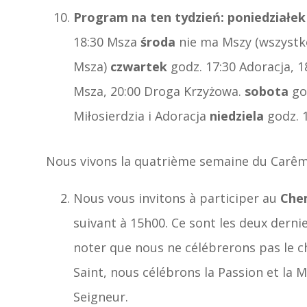
Program na ten tydzień:
poniedziałek
18:30 Msza
środa
nie ma Mszy (wszyst
Msza)
czwartek
godz. 17:30 Adoracja, 
Msza, 20:00 Droga Krzyżowa.
sobota
go
Miłosierdzia i Adoracja
niedziela
godz. 
Nous vivons la quatrième semaine du Carêm
Nous vous invitons à participer au
Chem
suivant à 15h00. Ce sont les deux derni
noter que nous ne célébrerons pas le ch
Saint, nous célébrons la Passion et la M
Seigneur.