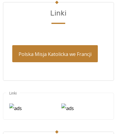
Linki
Polska Misja Katolicka we Francji
Linki