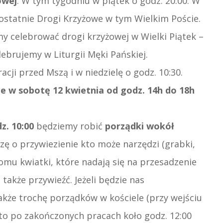
owej
. W tym tygodniu w piątek o godz. 20:00. W
 ostatnie Drogi Krzyżowe w tym Wielkim Poście.
y celebrować drogi krzyżowej w Wielki Piątek –
lebrujemy w Liturgii Męki Pańskiej.
cji przed Mszą i w niedzielę o godz. 10:30.
ie w sobotę 12 kwietnia od godz. 14h do 18h
z. 10:00
będziemy robić
porządki wokół
zę o przywiezienie kto może narzędzi (grabki,
domu kwiatki, które nadają się na przesadzenie
 także przywieźć. Jeżeli będzie nas
akże trochę porządków w kościele (przy wejściu
i, to po zakończonych pracach koło godz. 12:00