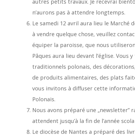
autres petits travaux. Je recevrai bient
n’aurons pas à attendre longtemps.
Le samedi 12 avril aura lieu le Marché 
à vendre quelque chose, veuillez conta
équiper la paroisse, que nous utiliser
Pâques aura lieu devant l’église. Vous 
traditionnels polonais, des décoration
de produits alimentaires, des plats fai
vous invitons à diffuser cette informat
Polonais.
Nous avons préparé une „newsletter” r
attendent jusqu’à la fin de l’année scolai
Le diocèse de Nantes a préparé des livr