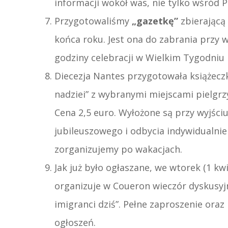
informacji wokół was, nie tylko wśród 
Przygotowaliśmy
„gazetkę”
zbierającą 
końca roku. Jest ona do zabrania przy wy
godziny celebracji w Wielkim Tygodniu 
Diecezja Nantes przygotowała książecz
nadziei” z wybranymi miejscami pielgr
Cena 2,5 euro. Wyłożone są przy wyjśc
jubileuszowego i odbycia indywidualni
zorganizujemy po wakacjach.
Jak już było ogłaszane, we wtorek (1 k
organizuje w Coueron wieczór dyskusyj
imigranci dziś”. Pełne zaproszenie oraz
ogłoszeń.