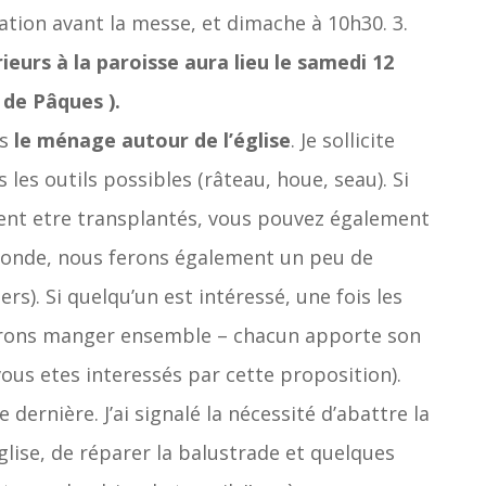
ation avant la messe, et dimache à 10h30. 3.
ieurs à la paroisse aura lieu le samedi 12
 de Pâques ).
ns
le ménage autour de l’église
. Je sollicite
 les outils possibles (râteau, houe, seau). Si
uvent etre transplantés, vous pouvez également
 monde, nous ferons également un peu de
rs). Si quelqu’un est intéressé, une fois les
urrons manger ensemble – chacun apporte son
vous etes interessés par cette proposition).
 dernière. J’ai signalé la nécessité d’abattre la
lise, de réparer la balustrade et quelques