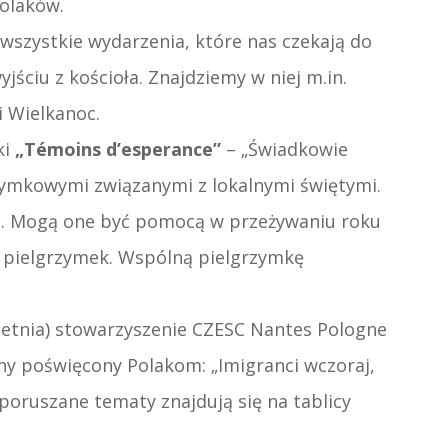
Polaków.
wszystkie wydarzenia, które nas czekają do
jściu z kościoła. Znajdziemy w niej m.in.
i Wielkanoc.
ki
„Témoins d’esperance”
– „Świadkowie
zymkowymi związanymi z lokalnymi świętymi.
iu. Mogą one być pomocą w przeżywaniu roku
e pielgrzymek. Wspólną pielgrzymkę
wietnia) stowarzyszenie CZESC Nantes Pologne
ny poświęcony Polakom: „Imigranci wczoraj,
 poruszane tematy znajdują się na tablicy