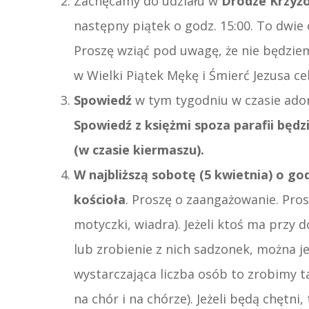
Zachęcamy do udziału w
Drodze Krzyż
następny piątek o godz. 15:00. To dwie
Proszę wziąć pod uwagę, że nie będziem
w Wielki Piątek Mękę i Śmierć Jezusa ce
Spowiedź
w tym tygodniu w czasie adora
Spowiedź z księżmi spoza parafii będz
(w czasie kiermaszu).
W najbliższą sobotę (5 kwietnia) o god
kościoła
. Proszę o zaangażowanie. Pros
motyczki, wiadra). Jeżeli ktoś ma przy 
lub zrobienie z nich sadzonek, można je
wystarczająca liczba osób to zrobimy t
na chór i na chórze). Jeżeli będą chętn