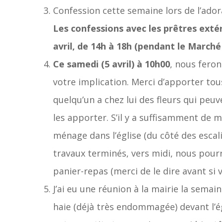
Confession cette semaine lors de l’ador
Les confessions avec les prêtres extér
avril, de 14h à 18h (pendant le Marché
Ce samedi (5 avril) à 10h00
, nous fero
votre implication. Merci d’apporter tous
quelqu’un a chez lui des fleurs qui pe
les apporter. S’il y a suffisamment de
ménage dans l’église (du côté des escalie
travaux terminés, vers midi, nous po
panier-repas (merci de le dire avant si 
J’ai eu une réunion à la mairie la semaine
haie (déjà très endommagée) devant l’ég