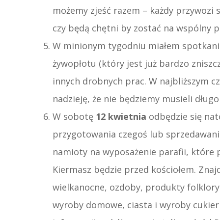
możemy zjeść razem – każdy przywozi s
czy będą chętni by zostać na wspólny p
W minionym tygodniu miałem spotkanie
żywopłotu (który jest już bardzo zniszc
innych drobnych prac. W najbliższym 
nadzieję, że nie będziemy musieli długo
W sobotę
12 kwietnia
odbędzie się na
przygotowania czegoś lub sprzedawania
namioty na wyposażenie parafii, które 
Kiermasz będzie przed kościołem. Znaj
wielkanocne, ozdoby, produkty folklo
wyroby domowe, ciasta i wyroby cukie