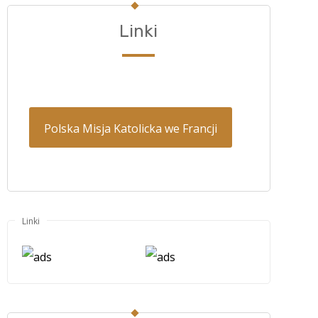
Linki
Polska Misja Katolicka we Francji
Linki