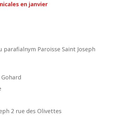
icales en janvier
 parafialnym Paroisse Saint Joseph
t Gohard
e
eph 2 rue des Olivettes